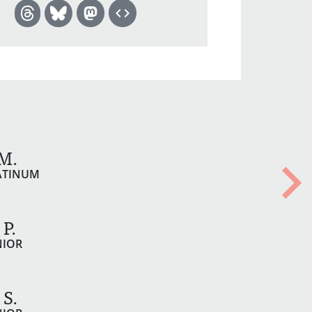
M.
ATINUM
Nex
P.
NIOR
S.